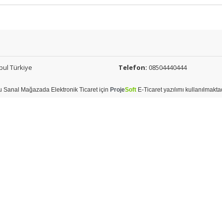
bul Türkiye
Telefon:
08504440444
u
Sanal Mağaza
da
Elektronik Ticaret
için
Proje
Soft
E-Ticaret
yazılımı kullanılmakta