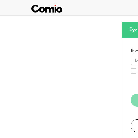
Üye 
E-p