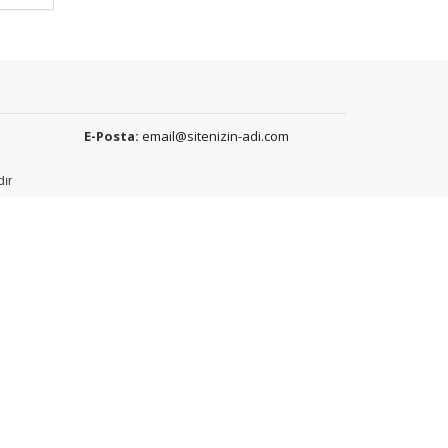
E-Posta:
email@sitenizin-adi.com
dır