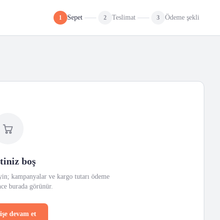
Sepet
Teslimat
Ödeme şekli
1
2
3
tiniz boş
eyin; kampanyalar ve kargo tutarı ödeme
ce burada görünür.
rişe devam et