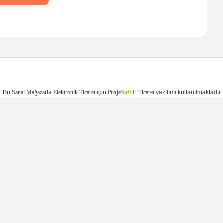
Bu
Sanal Mağaza
da
Elektronik Ticaret
için
Proje
Soft
E-Ticaret
yazılımı kullanılmaktadır