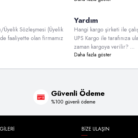
Yardım
/Üyelik Sözleşmesi (Üyelik
Hangi kargo şirketi ile çal
de faaliyette olan firmamız
UPS Kargo ile tarafınıza ul
zaman kargoya verilir? ...
Daha fazla göster
Güvenli Ödeme
%100 güvenli ödeme
LGILERI
BIZE ULAŞIN