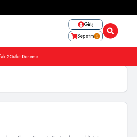
Giriş
Sepetim
0
fak 2
Outlet Deneme