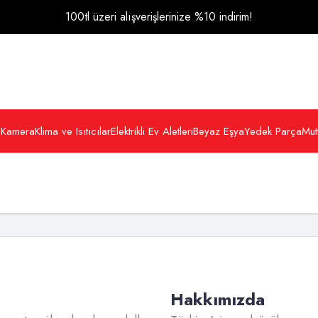
100tl üzeri alışverişlerinize %10 indirim!
 Kamera
Klima ve Isıtıcılar
Elektrikli Ev Aletleri
Beyaz Eşya
Yedek Parça
Mut
Hakkımızda