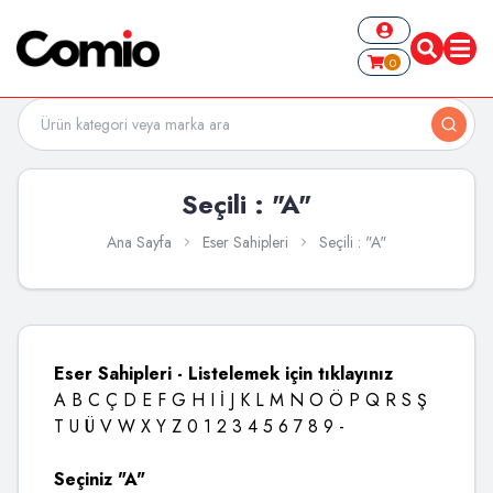
0
Seçili : "A"
Ana Sayfa
Eser Sahipleri
Seçili : "A"
Eser Sahipleri - Listelemek için tıklayınız
A
B
C
Ç
D
E
F
G
H
I
İ
J
K
L
M
N
O
Ö
P
Q
R
S
Ş
T
U
Ü
V
W
X
Y
Z
0
1
2
3
4
5
6
7
8
9
-
Seçiniz "A"