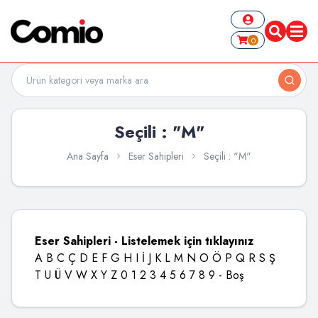
0
Seçili : "M"
Ana Sayfa
Eser Sahipleri
Seçili : "M"
Eser Sahipleri - Listelemek için tıklayınız
A
B
C
Ç
D
E
F
G
H
I
İ
J
K
L
M
N
O
Ö
P
Q
R
S
Ş
T
U
Ü
V
W
X
Y
Z
0
1
2
3
4
5
6
7
8
9
-
Boş