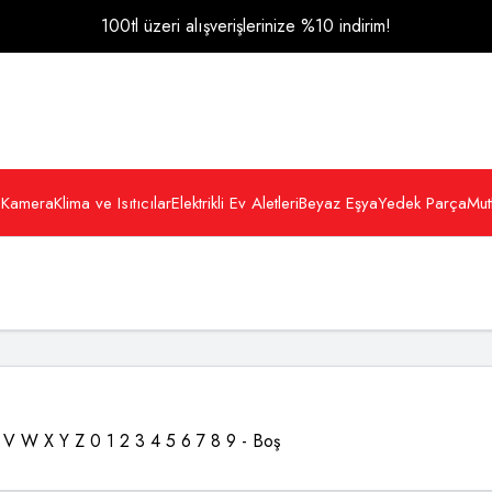
100tl üzeri alışverişlerinize %10 indirim!
 Kamera
Klima ve Isıtıcılar
Elektrikli Ev Aletleri
Beyaz Eşya
Yedek Parça
Mut
V
W
X
Y
Z
0
1
2
3
4
5
6
7
8
9
-
Boş