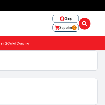
Giriş
Sepetim
0
fak 2
Outlet Deneme