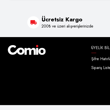
Ücretsiz Kargo
200₺ ve üzeri alışverişlerinizde
ÜYELIK BI
Şifre Hatır
Sipariş List