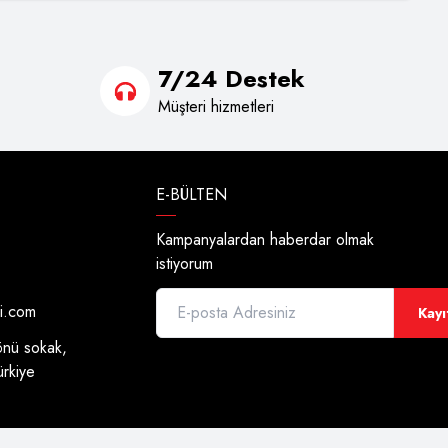
7/24 Destek
Müşteri hizmetleri
E-BÜLTEN
Kampanyalardan haberdar olmak
istiyorum
di.com
Kayı
önü sokak,
ürkiye