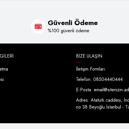
Güvenli Ödeme
%100 güvenli ödeme
LGILERI
BIZE ULAŞIN
latma
İletişim Formları
esi
Telefon: 08504440444
E-Posta:
email@sitenizin-a
Adres: Atatürk caddesi, İn
no:38 Beyoğlu İstanbul - T