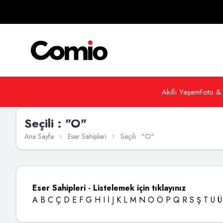
Akıllı Yaşam
Foto &
Seçili : "O"
Ana Sayfa
Eser Sahipleri
Seçili : "O"
Eser Sahipleri - Listelemek için tıklayınız
A
B
C
Ç
D
E
F
G
H
I
İ
J
K
L
M
N
O
Ö
P
Q
R
S
Ş
T
U
Ü