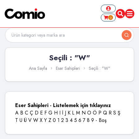
0
Seçili : "W"
Ana Sayfa
Eser Sahipleri
Seçili : "W"
Eser Sahipleri - Listelemek için tıklayınız
A
B
C
Ç
D
E
F
G
H
I
İ
J
K
L
M
N
O
Ö
P
Q
R
S
Ş
T
U
Ü
V
W
X
Y
Z
0
1
2
3
4
5
6
7
8
9
-
Boş