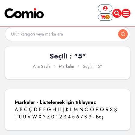
0
Seçili : "5"
Ana Sayfa
Markalar
Seçili : "5"
Markalar - Listelemek için tıklayınız
A
B
C
Ç
D
E
F
G
H
I
İ
J
K
L
M
N
O
Ö
P
Q
R
S
Ş
T
U
Ü
V
W
X
Y
Z
0
1
2
3
4
5
6
7
8
9
-
Boş