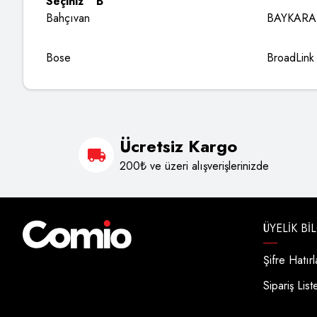
Seçiniz " B"
Bahçıvan
BAYKARA
Bose
BroadLink
Ücretsiz Kargo
200₺ ve üzeri alışverişlerinizde
ÜYELIK BI
Şifre Hatır
Sipariş List