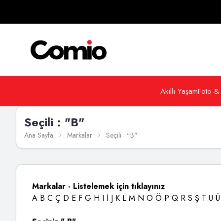
Akıllı Yaşam
Foto &
Seçili : "B"
Ana Sayfa
Markalar
Seçili : "B"
Markalar - Listelemek için tıklayınız
A
B
C
Ç
D
E
F
G
H
I
İ
J
K
L
M
N
O
Ö
P
Q
R
S
Ş
T
U
Ü