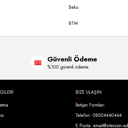
Beko
BTM
Güvenli Ödeme
%100 güvenli ödeme
LGILERI
BIZE ULAŞIN
latma
İletişim Formları
esi
Telefon: 08504440444
E-Posta:
email@sitenizin-a