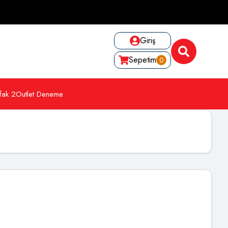
Giriş
Sepetim
0
fak 2
Outlet Deneme