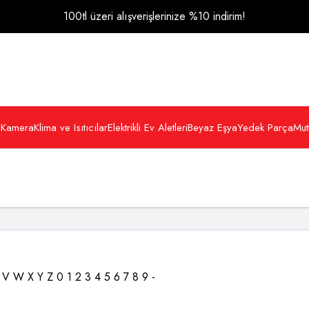
100tl üzeri alışverişlerinize %10 indirim!
 Kamera
Klima ve Isıtıcılar
Elektrikli Ev Aletleri
Beyaz Eşya
Yedek Parça
Mut
V
W
X
Y
Z
0
1
2
3
4
5
6
7
8
9
-