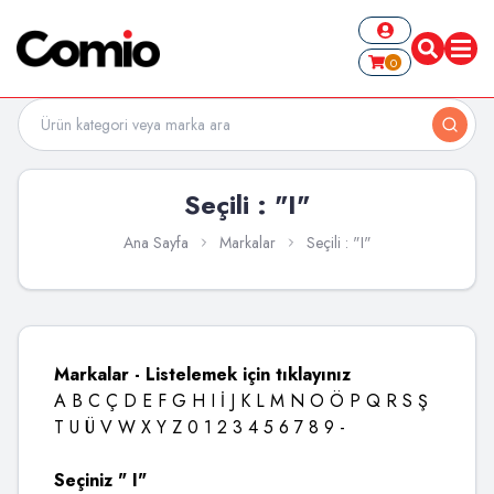
0
Seçili : "I"
Ana Sayfa
Markalar
Seçili : "I"
Markalar - Listelemek için tıklayınız
A
B
C
Ç
D
E
F
G
H
I
İ
J
K
L
M
N
O
Ö
P
Q
R
S
Ş
T
U
Ü
V
W
X
Y
Z
0
1
2
3
4
5
6
7
8
9
-
Seçiniz " I"