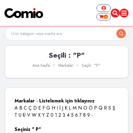
0
Seçili : "P"
Ana Sayfa
Markalar
Seçili : "P"
Markalar - Listelemek için tıklayınız
A
B
C
Ç
D
E
F
G
H
I
İ
J
K
L
M
N
O
Ö
P
Q
R
S
Ş
T
U
Ü
V
W
X
Y
Z
0
1
2
3
4
5
6
7
8
9
-
Seçiniz " P"