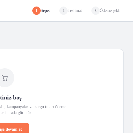
Sepet
Teslimat
Ödeme şekli
1
2
3
tiniz boş
eyin; kampanyalar ve kargo tutarı ödeme
ce burada görünür.
rişe devam et