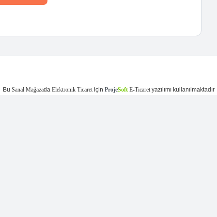
Bu
Sanal Mağaza
da
Elektronik Ticaret
için
Proje
Soft
E-Ticaret
yazılımı kullanılmaktadır