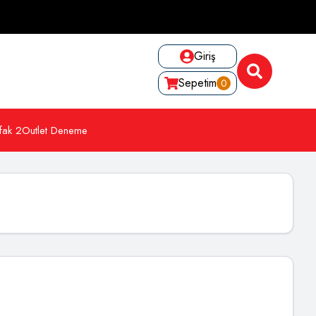
Giriş
Sepetim
0
fak 2
Outlet Deneme