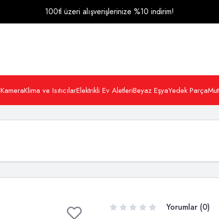
100tl üzeri alışverişlerinize %10 indirim!
 Kamera
Klima ve Isıtıcılar
Elektrikli Ev Aletleri
Beyaz Eşya
Yedek Parça
Mut
Yorumlar (0)