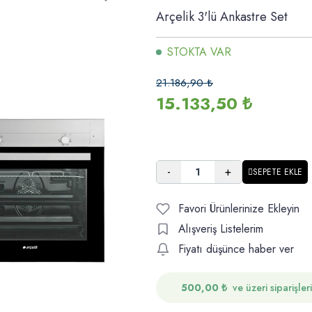
Arçelik 3'lü Ankastre Set
STOKTA VAR
21.186,90
₺
15.133,50
₺
-
+
SEPETE EKLE
Favori Ürünlerinize Ekleyin
Alışveriş Listelerim
Fiyatı düşünce haber ver
500,00
₺
ve üzeri siparişler