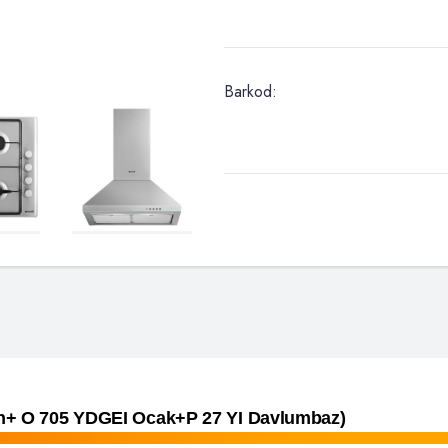
Barkod:
ırın+ O 705 YDGEI Ocak+P 27 YI Davlumbaz)