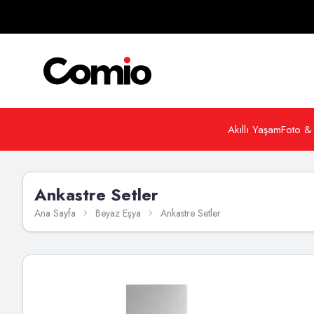
Akıllı Yaşam
Foto &
Ankastre Setler
Ana Sayfa
Beyaz Eşya
Ankastre Setler