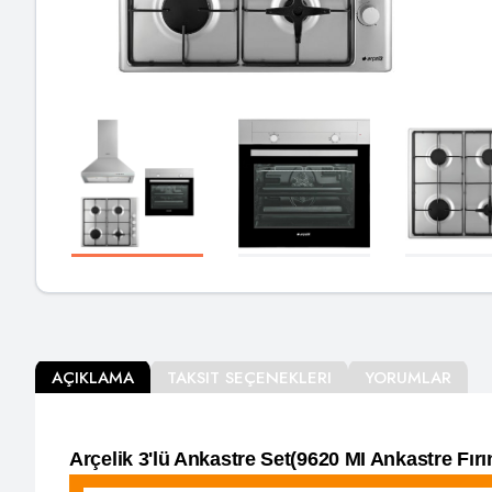
AÇIKLAMA
TAKSIT SEÇENEKLERI
YORUMLAR
Arçelik 3'lü Ankastre Set(9620 MI Ankastre F