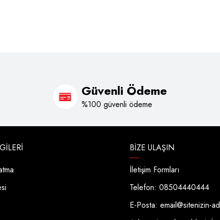
Güvenli Ödeme
%100 güvenli ödeme
LGILERI
BIZE ULAŞIN
latma
İletişim Formları
esi
Telefon: 08504440444
E-Posta:
email@sitenizin-a