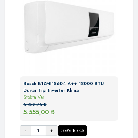
Bosch B1ZMI18604 A++ 18000 BTU
Duvar Tipi Inverter Klima
Stokta Var
5.832,75
₺
5.555,00
₺
-
+
SEPETE EKLE