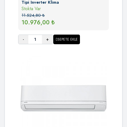
Tipi Inverter Klima
Stokta Var
11.524,80
₺
10.976,00
₺
-
+
SEPETE EKLE