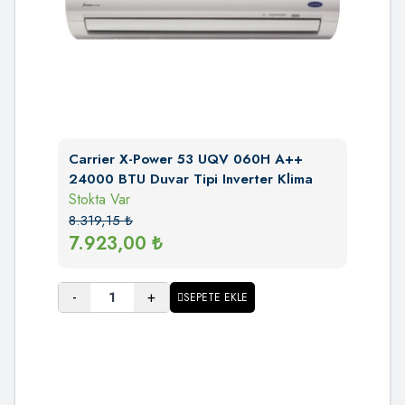
Carrier X-Power 53 UQV 060H A++
24000 BTU Duvar Tipi Inverter Klima
Stokta Var
8.319,15
₺
7.923,00
₺
-
+
SEPETE EKLE