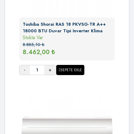
Toshiba Shorai RAS 18 PKVSG-TR A++
18000 BTU Duvar Tipi Inverter Klima
Stokta Var
8.885,10
₺
8.462,00
₺
-
+
SEPETE EKLE