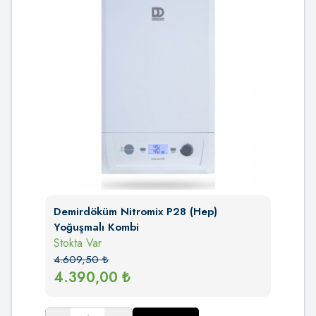
Demirdöküm Nitromix P28 (Hep)
Yoğuşmalı Kombi
Stokta Var
4.609,50
₺
4.390,00
₺