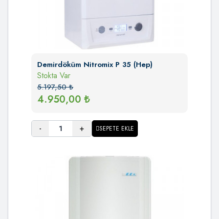
Demirdöküm Nitromix P 35 (Hep)
Stokta Var
5.197,50
₺
4.950,00
₺
-
+
SEPETE EKLE