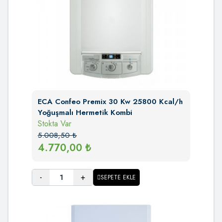
ECA Confeo Premix 30 Kw 25800 Kcal/h
Yoğuşmalı Hermetik Kombi
Stokta Var
5.008,50
₺
4.770,00
₺
-
+
SEPETE EKLE