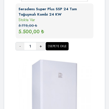
Seradens Super Plus SSP 24 Tam
Toğuşmalı Kombi 24 KW
Stokta Var
5.775,00
₺
5.500,00
₺
-
+
SEPETE EKLE