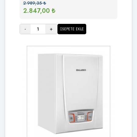
2.989,35
₺
2.847,00
₺
-
+
SEPETE EKLE