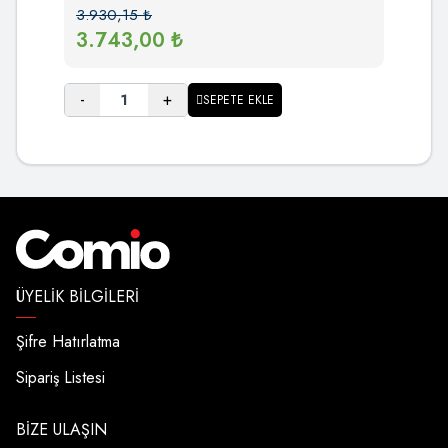
3.930,15
₺
3.743,00
₺
-
+
SEPETE EKLE
ÜYELIK BILGILERI
Şifre Hatırlatma
Sipariş Listesi
BIZE ULAŞIN