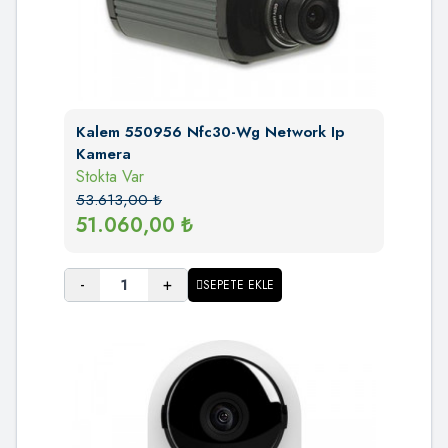
Kalem 550956 Nfc30-Wg Network Ip
Kamera
Stokta Var
53.613,00
₺
51.060,00
₺
-
+
SEPETE EKLE