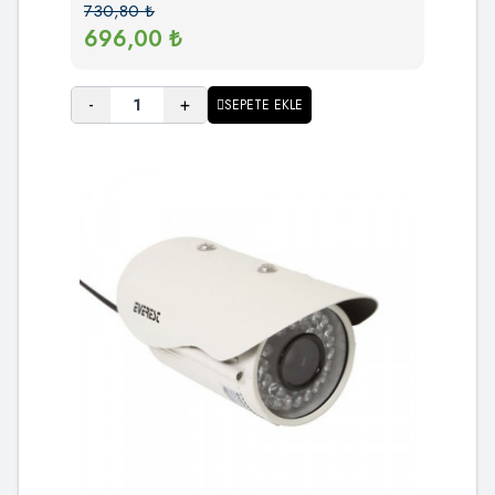
730,80
₺
696,00
₺
-
+
SEPETE EKLE