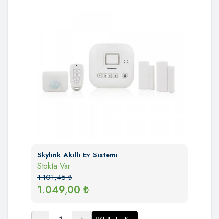
Skylink Akıllı Ev Sistemi
Stokta Var
1.101,45
₺
1.049,00
₺
-
+