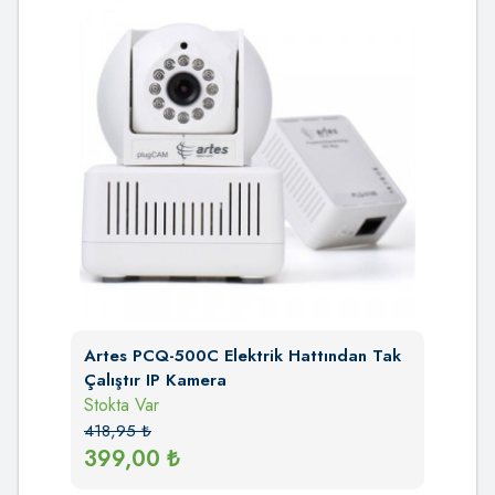
Artes PCQ-500C Elektrik Hattından Tak
Çalıştır IP Kamera
Stokta Var
418,95
₺
399,00
₺