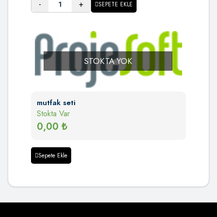
-
+
SEPETE EKLE
STOKTA YOK
mutfak seti
Stokta Var
0,00
₺
Sepete Ekle