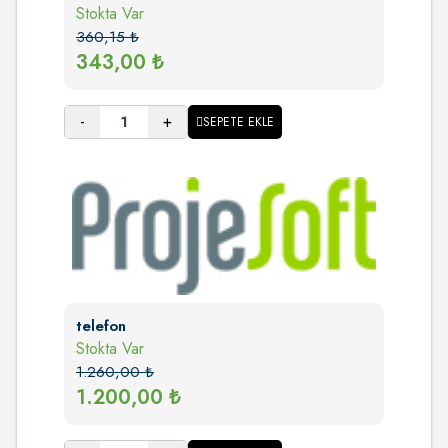
Stokta Var
360,15
₺
343,00
₺
-
+
SEPETE EKLE
telefon
Stokta Var
1.260,00
₺
1.200,00
₺