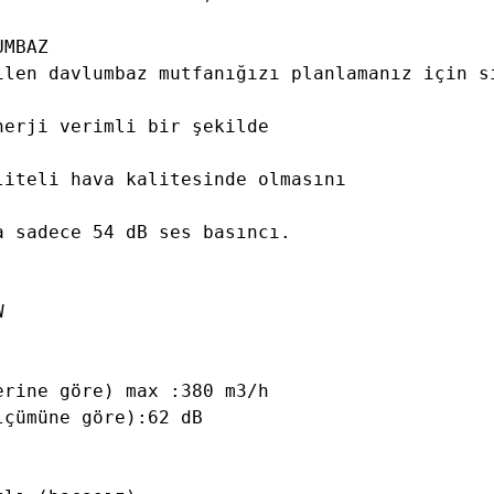
MBAZ

ilen davlumbaz mutfanığızı planlamanız için si
erji verimli bir şekilde

iteli hava kalitesinde olmasını

 sadece 54 dB ses basıncı.

 

rine göre) max :380 m3/h 

çümüne göre):62 dB 
