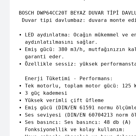
BOSCH DWP64CC20T BEYAZ DUVAR TİPİ DAVLU
 Duvar tipi davlumbaz: duvara monte ed
• LED aydınlatma: Ocağın mükemmel ve en
  aydınlatılmasını sağlar. 

• Emiş gücü: 380 m3/h, mutfağınızın kal
  garanti eder. 

• Özellikle sessiz: yüksek performansta
  Enerji Tüketimi - Performans:

• Tek motorlu, toplam motor gücü: 125 W
• 3 güç kademesi 

• Yüksek verimli çift üfleme 

• Emiş gücü (DIN/EN 61591 normu ölçümle
• Ses seviyesi (DIN/EN 60704213 norm öl
• Ses basıncı: Ses basıncı: 48 db (A) 

  Fonksiyonellik ve kolay kullanım: 
