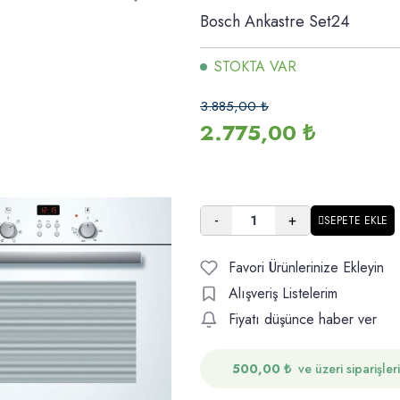
Bosch Ankastre Set24
STOKTA VAR
3.885,00
₺
2.775,00
₺
-
+
SEPETE EKLE
Favori Ürünlerinize Ekleyin
Alışveriş Listelerim
Fiyatı düşünce haber ver
500,00
₺
ve üzeri siparişler