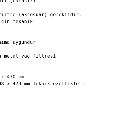
lı (bacasız)

iltre (aksesuar) gereklidir. 

çin mekanik

ıma uygundur 

 metal yağ filtresi 

x 470 mm

8 x 470 mm Teknik özellikler:
