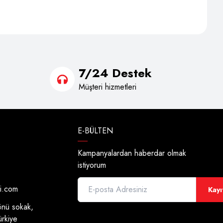
7/24 Destek
Müşteri hizmetleri
E-BÜLTEN
Kampanyalardan haberdar olmak
istiyorum
di.com
Kayı
önü sokak,
ürkiye