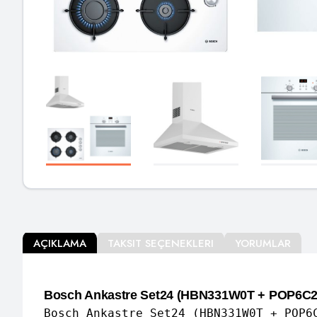
AÇIKLAMA
TAKSIT SEÇENEKLERI
YORUMLAR
Bosch Ankastre Set24 (HBN331W0T + POP6C
Bosch Ankastre Set24 (HBN331W0T + POP6C