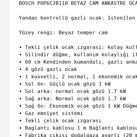
BOSCH POP6C2B110 BEYAZ CAM ANKASTRE OCA
Yandan kontrollü gazlı ocak: Istenilen
Yüzey rengi: Beyaz temper cam 

• Tekli çelik ocak ızgarasi: kolay kull
• Silindir düğme, kullanım kolaylığı il
• 60 cm Kendinden kumandalı, gazlı anka
• 4 gözü gazlı ocak 

• 1 kuvvetli, 2 normal, 1 ekonomik ocak
• Sol ön: Güçlü ocak gözü 3 kW

• Sol arka: normal ocak gözü 1.7 kW 

• Sağ arka: Normal ocak gözü 1.7 kW 

• Sağ ön: Ekonomik ocak gözü 1 kW Düğme
• Gaz emniyet sistemi 

• Tekli çelik ocak ızgarası 

• Baglantı kablosu 1 m Bağlantı kablosu
• Fabrika çıkışı doğalgaza ayarlı (20 m