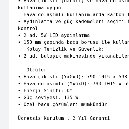
• Hava çıkışlı (bacalı) ve hava dolaşım
kullanıma uygun. 

  Hava dolaşımlı kullanımlarda karbon f
• Aydınlatma ve güç kademeleri seçimi i
kontrol 

• 2 ad. 5W LED aydınlatma

• 150 mm çapında baca borusu ile kullan
   Kolay Temizlik ve Güvenlik:

• 2 ad. bulaşık makinesinde yıkanabilen
   Olçüler:

• Hava çıkışlı (YxGxD): 790-1015 x 598 
• Hava dolaşımlı (YxGxD): 790-1015 x 59
• Enerji Sınıfı: D* 

• Güç seviyesi: 135 W 

• Özel baca çözümleri mümkündür

Ücretsiz Kurulum , 2 Yıl Garanti
