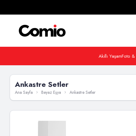
Akıllı Yaşam
Foto &
Ankastre Setler
Ana Sayfa
Beyaz Eşya
Ankastre Setler