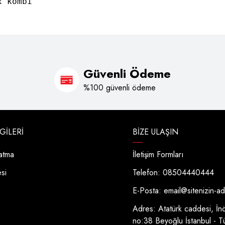
 kombi

Güvenli Ödeme
%100 güvenli ödeme
LGILERI
BIZE ULAŞIN
latma
İletişim Formları
esi
Telefon: 08504440444
E-Posta:
email@sitenizin-a
Adres: Atatürk caddesi, İn
no:38 Beyoğlu İstanbul - T