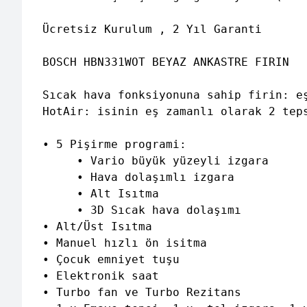
Ücretsiz Kurulum , 2 Yıl Garanti

BOSCH HBN331WOT BEYAZ ANKASTRE FIRIN

Sıcak hava fonksiyonuna sahip firin: eş
HotAir: isinin eş zamanlı olarak 2 teps
• 5 Pişirme programi:

     • Vario büyük yüzeyli izgara 

     • Hava dolaşımlı izgara 

     • Alt Isıtma 

     • 3D Sıcak hava dolaşımı

• Alt/Üst Isıtma 

• Manuel hızlı ön isitma 

• Çocuk emniyet tuşu 

• Elektronik saat 

• Turbo fan ve Turbo Rezitans
