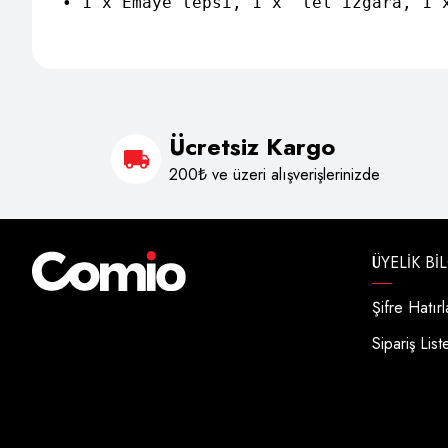
• 1 x Emaye tepsi, 1 x  tel izgara, 1 x
Ücretsiz Kargo
200₺ ve üzeri alışverişlerinizde
ÜYELIK BI
Şifre Hatır
Sipariş List