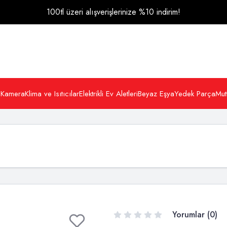
100tl üzeri alışverişlerinize %10 indirim!
 Kamera
Klima ve Isıtıcılar
Elektrikli Ev Aletleri
Beyaz Eşya
Yedek Parça
Mut
Yorumlar (0)