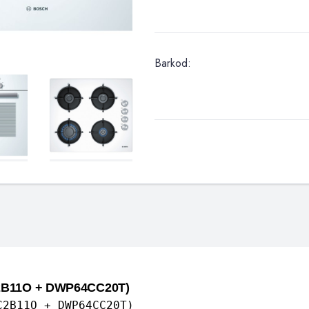
Barkod:
2B11O + DWP64CC20T)
2B11O + DWP64CC20T)
