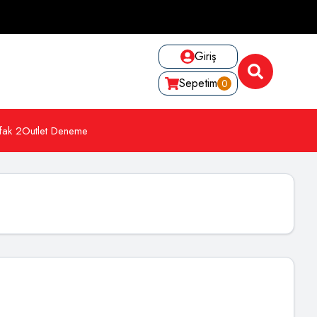
Giriş
Sepetim
0
fak 2
Outlet Deneme