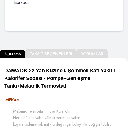
Barkod:
TAKSIT SEÇENEKLERI
YORUMLAR
AÇIKLAMA
Daiwa DK-22 Yan Kuzineli, Şömineli Katı Yakıtlı
Kalorifer Sobası - Pompa+Genleşme
Tankı+Mekanik Termostatlı
MEKAN
Mekanik Termostatlı Hava Kontrolü
Her türlü katı yakıtı yüksek verim ile yakar.
lzgara bölümü takmatik olduğu için kolaylıkla değiştirilebilir.