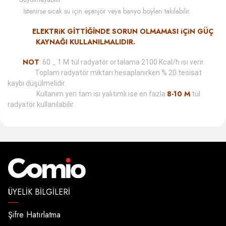
İstenirse sıcak su için eşanjör veya banyo boyleri takılabilir.
ELEKTRiK GİTTİĞİNDE SORUN OLMAMASI iÇiN GÜÇ
KAYNAĞI KULLANILMALIDIR.
NOT
: 60 _ 1 M tül radyatör ortalama 2100 Kcal/h ısı verir.
Toplam radyatör miktarı hesaplanırken % 20 tesisat
kaybı düşülmelidir.
8-10 M
Kullanım yeri tam ısı yalıtımlı ise en fazla
tül
radyatör kullanılabilir.
ÜYELIK BILGILERI
Şifre Hatırlatma