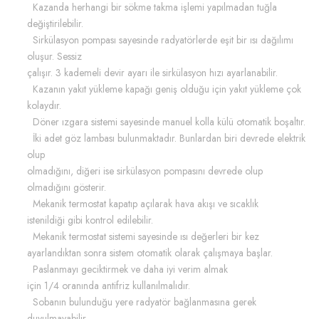
Kazanda herhangi bir sökme takma işlemi yapılmadan tuğla
değiştirilebilir.
Sirkülasyon pompası sayesinde radyatörlerde eşit bir ısı dağılımı
oluşur. Sessiz
çalışır. 3 kademeli devir ayarı ile sirkülasyon hızı ayarlanabilir.
Kazanın yakıt yükleme kapağı geniş olduğu için yakıt yükleme çok
kolaydır.
Döner ızgara sistemi sayesinde manuel kolla külü otomatik boşaltır.
İki adet göz lambası bulunmaktadır. Bunlardan biri devrede elektrik
olup
olmadığını, diğeri ise sirkülasyon pompasını devrede olup
olmadığını gösterir.
Mekanik termostat kapatıp açılarak hava akışı ve sıcaklık
istenildiği gibi kontrol edilebilir.
Mekanik termostat sistemi sayesinde ısı değerleri bir kez
ayarlandıktan sonra sistem otomatik olarak çalışmaya başlar.
Paslanmayı geciktirmek ve daha iyi verim almak
için 1/4 oranında antifriz kullanılmalıdır.
Sobanın bulunduğu yere radyatör bağlanmasına gerek
duyulmayabilir.