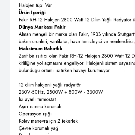
Halojen tüp: Var
Ürün İçeriği
Fakir RH-12 Halojen 2800 Watt 12 Dilim Yağlı Radyatör ü
Dünya Markası Fakir
Alman menşeli bir marka olan Fakir, 1933 yılında Stuttgart't
bakım ürünleri, vantilatör, hava temizleyici ve nemlendirici,
Maksimum Rahatlık
Zarif bir ısıtıcı olan Fakir RH-12 Halojen 2800 Watt 12 Di
kirliliğine yol açmasını engelliyor. Halojenli sistem sayes
bulunduğu ortamı ısıtırken havayı kurutmuyor.
12 dilim halojenli yağlı radyatör
230V-50Hz, 2500W + 800W - 3300W
Isı ayarlı termostat
Aşırı ısınma korumalı
Operasyon ışığı
Kolay manevra için 2 tekerlek
Çevre korumalı yağ