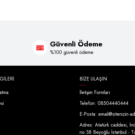
Güvenli Ödeme
%100 güvenli ödeme
LGILERI
BIZE ULAŞIN
latma
İletişim Formları
esi
Telefon: 08504440444
E-Posta:
email@sitenizin-a
Adres: Atatürk caddesi, İn
no:38 Beyoğlu İstanbul - T