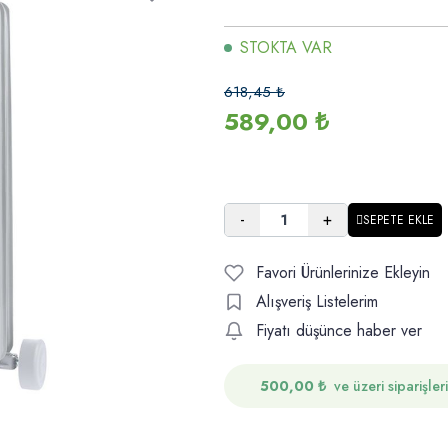
STOKTA VAR
618,45
₺
589,00
₺
-
+
SEPETE EKLE
Favori Ürünlerinize Ekleyin
Alışveriş Listelerim
Fiyatı düşünce haber ver
500,00
₺
ve üzeri siparişler