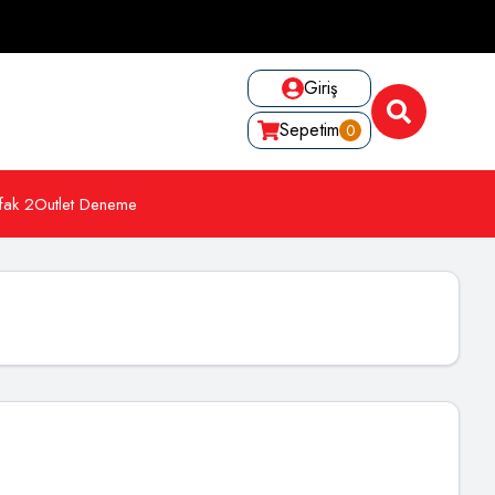
Giriş
Sepetim
0
fak 2
Outlet Deneme