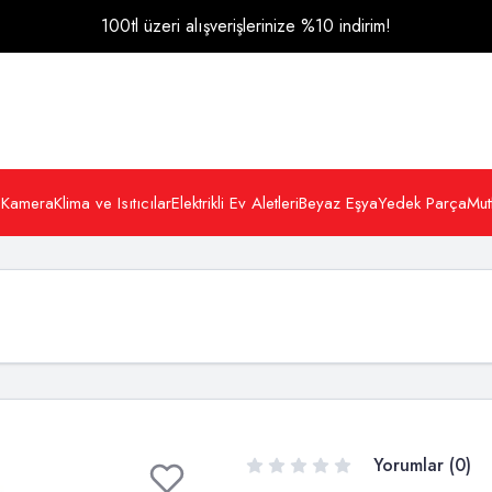
100tl üzeri alışverişlerinize %10 indirim!
 Kamera
Klima ve Isıtıcılar
Elektrikli Ev Aletleri
Beyaz Eşya
Yedek Parça
Mut
Yorumlar (0)