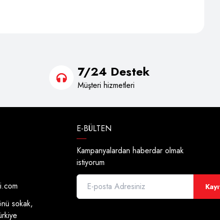
7/24 Destek
Müşteri hizmetleri
E-BÜLTEN
Kampanyalardan haberdar olmak
istiyorum
di.com
Kayı
önü sokak,
ürkiye