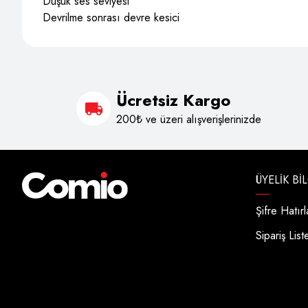
Düşük ses seviyesi
Devrilme sonrası devre kesici
Ücretsiz Kargo
200₺ ve üzeri alışverişlerinizde
ÜYELIK BI
Şifre Hatır
Sipariş List