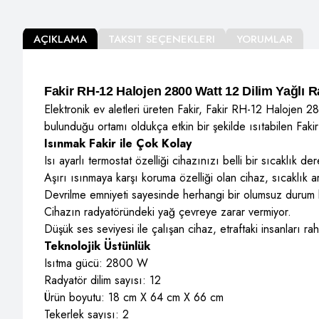
AÇIKLAMA
TAKSIT SEÇENEKLERI
YORUMLAR
Fakir RH-12 Halojen 2800 Watt 12 Dilim Yağlı 
Elektronik ev aletleri üreten Fakir, Fakir RH-12 Halojen 2
bulunduğu ortamı oldukça etkin bir şekilde ısıtabilen Faki
Isınmak Fakir ile Çok Kolay
Isı ayarlı termostat özelliği cihazınızı belli bir sıcaklık 
Aşırı ısınmaya karşı koruma özelliği olan cihaz, sıcaklık a
Devrilme emniyeti sayesinde herhangi bir olumsuz durum ka
Cihazın radyatöründeki yağ çevreye zarar vermiyor.
Düşük ses seviyesi ile çalışan cihaz, etraftaki insanları ra
Teknolojik Üstünlük
Isıtma gücü: 2800 W
Radyatör dilim sayısı: 12
Ürün boyutu: 18 cm X 64 cm X 66 cm
Tekerlek sayısı: 2