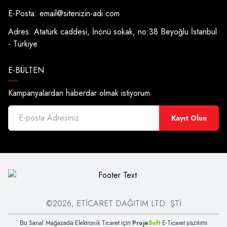
E-Posta:
email@sitenizin-adi.com
Adres: Atatürk caddesi, İnönü sokak, no:38 Beyoğlu İstanbul
- Türkiye
E-BÜLTEN
Kampanyalardan haberdar olmak istiyorum
Kayıt Olun
©2026, ETİCARET DAĞITIM LTD. ŞTİ
Sanal Mağaza
Elektronik Ticaret
Proje
Soft
E-Ticaret
Bu
da
için
yazılımı