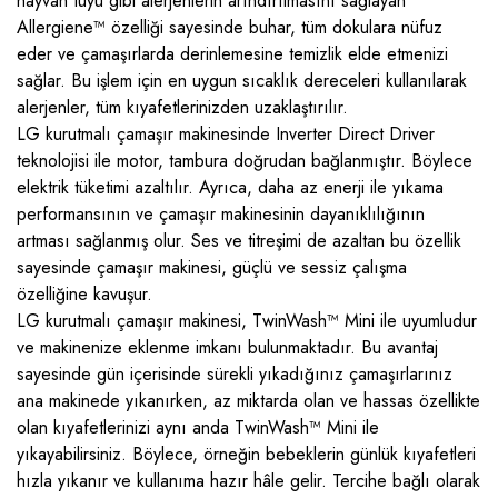
hayvan tüyü gibi alerjenlerin arındırılmasını sağlayan
Allergiene™ özelliği sayesinde buhar, tüm dokulara nüfuz
eder ve çamaşırlarda derinlemesine temizlik elde etmenizi
sağlar. Bu işlem için en uygun sıcaklık dereceleri kullanılarak
alerjenler, tüm kıyafetlerinizden uzaklaştırılır.
LG kurutmalı çamaşır makinesinde Inverter Direct Driver
teknolojisi ile motor, tambura doğrudan bağlanmıştır. Böylece
elektrik tüketimi azaltılır. Ayrıca, daha az enerji ile yıkama
performansının ve çamaşır makinesinin dayanıklılığının
artması sağlanmış olur. Ses ve titreşimi de azaltan bu özellik
sayesinde çamaşır makinesi, güçlü ve sessiz çalışma
özelliğine kavuşur.
LG kurutmalı çamaşır makinesi, TwinWash™ Mini ile uyumludur
ve makinenize eklenme imkanı bulunmaktadır. Bu avantaj
sayesinde gün içerisinde sürekli yıkadığınız çamaşırlarınız
ana makinede yıkanırken, az miktarda olan ve hassas özellikte
olan kıyafetlerinizi aynı anda TwinWash™ Mini ile
yıkayabilirsiniz. Böylece, örneğin bebeklerin günlük kıyafetleri
hızla yıkanır ve kullanıma hazır hâle gelir. Tercihe bağlı olarak