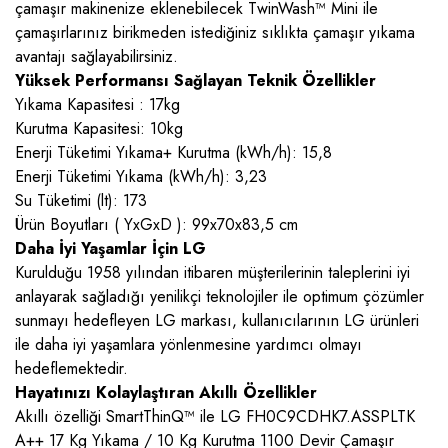
çamaşır makinenize eklenebilecek TwinWash™ Mini ile
çamaşırlarınız birikmeden istediğiniz sıklıkta çamaşır yıkama
avantajı sağlayabilirsiniz.
Yüksek Performansı Sağlayan Teknik Özellikler
Yıkama Kapasitesi : 17kg
Kurutma Kapasitesi: 10kg
Enerji Tüketimi Yıkama+ Kurutma (kWh/h): 15,8
Enerji Tüketimi Yıkama (kWh/h): 3,23
Su Tüketimi (lt): 173
Ürün Boyutları ( YxGxD ): 99x70x83,5 cm
Daha İyi Yaşamlar İçin LG
Kurulduğu 1958 yılından itibaren müşterilerinin taleplerini iyi
anlayarak sağladığı yenilikçi teknolojiler ile optimum çözümler
sunmayı hedefleyen LG markası, kullanıcılarının LG ürünleri
ile daha iyi yaşamlara yönlenmesine yardımcı olmayı
hedeflemektedir.
Hayatınızı Kolaylaştıran Akıllı Özellikler
Akıllı özelliği SmartThinQ™ ile LG FH0C9CDHK7.ASSPLTK
A++ 17 Kg Yıkama / 10 Kg Kurutma 1100 Devir Çamaşır