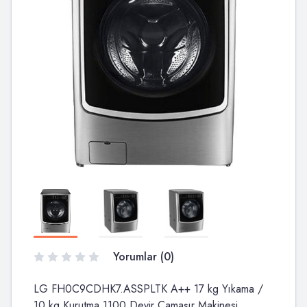
Yorumlar (0)
LG FH0C9CDHK7.ASSPLTK A++ 17 kg Yıkama /
10 kg Kurutma 1100 Devir Çamaşır Makinesi