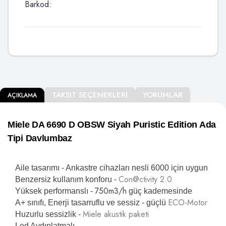
Barkod:
TAKSIT SEÇENEKLERI
YORUMLAR
AÇIKLAMA
Miele DA 6690 D OBSW Siyah Puristic Edition Ada
Tipi Davlumbaz
Aile tasarımı - Ankastre cihazları nesli 6000 için uygun
Con@ctivity 2.0
Benzersiz kullanım konforu -
750
m3/h
Yüksek performanslı -
güç kademesinde
ECO-Motor
A+ sınıfı, Enerji tasarruflu ve sessiz - güçlü
Miele akustik paketi
Huzurlu sessizlik -
Led Aydınlatmalı