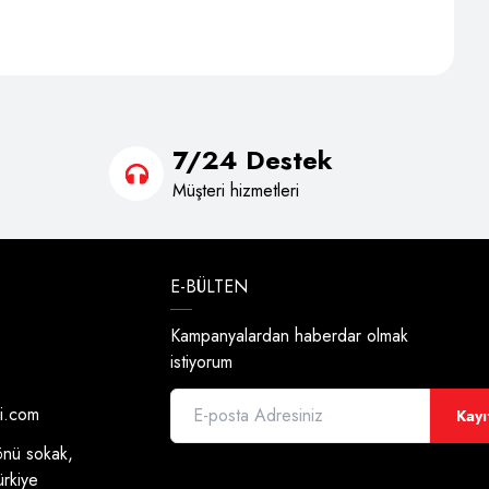
7/24 Destek
Müşteri hizmetleri
E-BÜLTEN
Kampanyalardan haberdar olmak
istiyorum
di.com
Kayı
önü sokak,
ürkiye