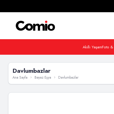
Akıllı Yaşam
Foto &
Davlumbazlar
Ana Sayfa
Beyaz Eşya
Davlumbazlar