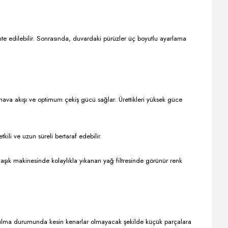
te edilebilir. Sonrasında, duvardaki pürüzler üç boyutlu ayarlama
hava akışı ve optimum çekiş gücü sağlar. Ürettikleri yüksek güce
tkili ve uzun süreli bertaraf edebilir.
Bulaşık makinesinde kolaylıkla yıkanan yağ filtresinde görünür renk
ırılma durumunda kesin kenarlar olmayacak şekilde küçük parçalara