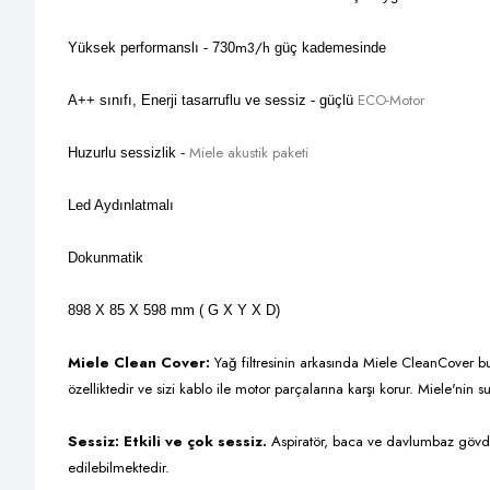
m3/h
Yüksek performanslı - 730
güç kademesinde
ECO-Motor
A++ sınıfı, Enerji tasarruflu ve sessiz - güçlü
Miele akustik paketi
Huzurlu sessizlik -
Led Aydınlatmalı
Dokunmatik
898 X 85 X 598 mm ( G X Y X D)
Miele Clean Cover:
Yağ filtresinin arkasında Miele CleanCover bu
özelliktedir ve sizi kablo ile motor parçalarına karşı korur. Miele'nin s
Sessiz: Etkili ve çok sessiz.
Aspiratör, baca ve davlumbaz gövdesi
edilebilmektedir.