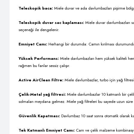
Teleskopik baca:
Miele duvar ve ada davlumbazları pişirme bölge
Teleskopik duvar sac kaplaması:
Miele duvar davlumbazları sa
seçeneği ile dengelenir.
Emniyet Camı:
Herhangi bir durumda: Camın kırılması durumunda k
Yüksek Performans:
Miele davlumbazları hem yüksek kaliteli hem 
rağmen bu fanlar sessiz çalışır.
Active AirClean Filtre:
Miele davlumbazlar, turbo için yağ filtresin
Çelik-Metal yağ filtresi:
Miele davlumbazlar 10 katmanlı bir çelik m
solmaları meydana gelmez. Miele yağ filtreleri bu sayede uzun süre y
Güvenlik Kapatması:
Davlumbaz 10 saat sonra otomatik olarak ka
Tek Katmanlı Emniyet Camı:
Cam ve çelik malzeme kombinasyonu