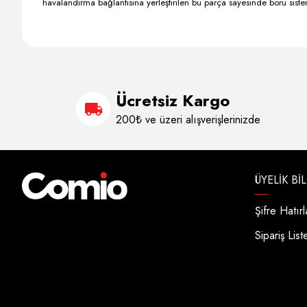
havalandırma bağlantısına yerleştirilen bu parça sayesinde boru sistem
Ücretsiz Kargo
200₺ ve üzeri alışverişlerinizde
ÜYELIK BI
Şifre Hatır
Sipariş List