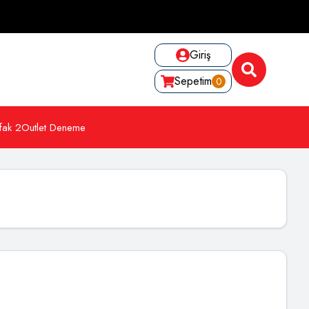
Giriş
Sepetim
0
fak 2
Outlet Deneme