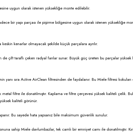
sine uygun olarak istenen yüksekliğe monte edilebilir.
dece bir yapı parçası ile pişirme bölgesine uygun olarak istenen yüksekliğe mon
eskin kenarlar olmayacak şekilde küçük parçalara ayrılır.
de çift taraflı çeken radyal fanlar sunar. Büyük güç üreten bu parçalar yüksek 
in yanı sıra Active AirClean filtresinden de faydalanır. Bu Miele filtresi kokuları e
etal filtre ile donatılmıştır. Kaplama ve filtre çerçevesi yüksek kaliteli çelik. 
üksek kaliteli görünür.
panır. Bu sayede hata yapsanız bile maksimum güvenlik sunulur.
na sahip Miele davlumbazlar, tek camlı bir emniyet camı ile donatılmıştır. K