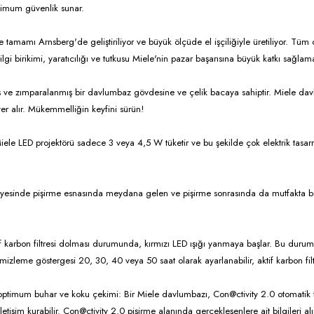
simum güvenlik sunar.
amamı Arnsberg'de geliştiriliyor ve büyük ölçüde el işçiliğiyle üretiliyor. Tüm d
birikimi, yaratıcılığı ve tutkusu Miele'nin pazar başarısına büyük katkı sağlama
 ve zımparalanmış bir davlumbaz gövdesine ve çelik bacaya sahiptir. Miele davl
yer alır. Mükemmelliğin keyfini sürün!
iele LED projektörü sadece 3 veya 4,5 W tüketir ve bu şekilde çok elektrik tasarr
ayesinde pişirme esnasında meydana gelen ve pişirme sonrasında da mutfakta bu
arbon filtresi dolması durumunda, kırmızı LED ışığı yanmaya başlar. Bu durumda f
si temizleme göstergesi 20, 30, 40 veya 50 saat olarak ayarlanabilir, aktif karbon f
 optimum buhar ve koku çekimi: Bir Miele davlumbazı, Con@ctivity 2.0 otomatik 
şim kurabilir. Con@ctivity 2.0 pişirme alanında gerçekleşenlere ait bilgileri alır