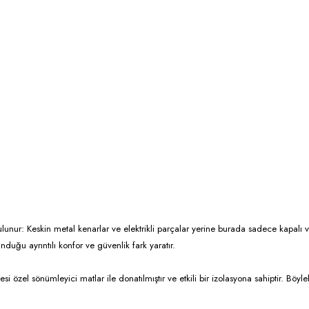
lunur: Keskin metal kenarlar ve elektrikli parçalar yerine burada sadece kapalı 
unduğu ayrıntılı konfor ve güvenlik fark yaratır.
 özel sönümleyici matlar ile donatılmıştır ve etkili bir izolasyona sahiptir. Bö