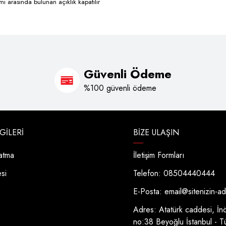
i arasında bulunan açıklık kapatılır
Güvenli Ödeme
%100 güvenli ödeme
LGILERI
BIZE ULAŞIN
latma
İletişim Formları
esi
Telefon: 08504440444
E-Posta:
email@sitenizin-a
Adres: Atatürk caddesi, İn
no:38 Beyoğlu İstanbul - T