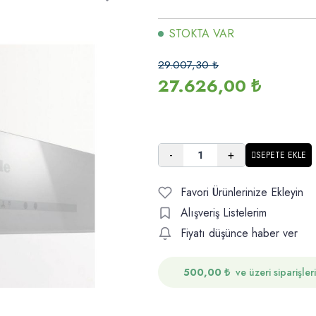
STOKTA VAR
29.007,30
₺
27.626,00
₺
-
+
SEPETE EKLE
Favori Ürünlerinize Ekleyin
Alışveriş Listelerim
Fiyatı düşünce haber ver
500,00
₺
ve üzeri siparişler