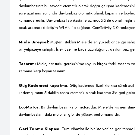
davlumbazınız bu sayede otomatik olarak doğru çalışma kademesini 
süre uzatması sonunda davlumbaz otomatik olarak kapanır ve böylece e
kumanda edilir. Davlumbaz fabrikada telsiz modülü ile donatılmıştır 
ocak arasındaki iletişim WLAN ile sağlanır. Con@ctivity 3.0 fonksi
Miele Bireysel:
Müşteri istekleri Miele'de en yüksek önceliğe sahip
bir yelpazeye sahiptir. İstek üzerine baca uzunluğunu, davlumbaz genişl
Tasarım:
Miele, her türlü gereksinime uygun birçok farklı tasarım v
zamana karşı koyan tasarım.
Güç Kademesi kapatma:
Güç kademesi özellikle kısa süreli ac
kademe, fanın 5 dakika sonra otomatik olarak kademe 3'e geri gelecek
EcoMotor
:
Bir davlumbazın kalbi motorudur. Miele'de kısmen standa
davlumbazlarındaki motorlar gibi de yüksek performanslıdır.
Geri Tepme Klapası:
Tüm cihazlar ile birlikte verilen geri tep