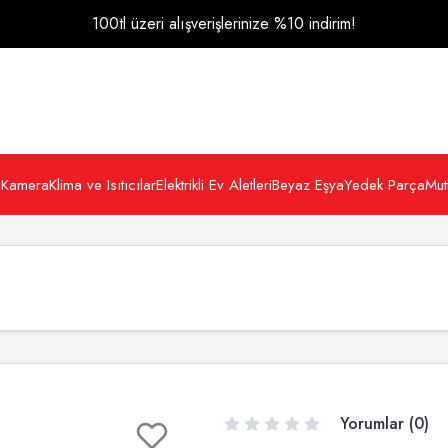
100tl üzeri alışverişlerinize %10 indirim!
 Kamera
Klima ve Isıtıcılar
Elektrikli Ev Aletleri
Beyaz Eşya
Yedek Parça
Mut
Yorumlar (0)