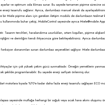
ayarlar ve optimum oda kliması sunar. Bu sayede tamamen pişirme sürecine oda
nerji tasarrufu sağlanır. Ayrıca, davlumbazı manuel olarak da ayarlayabilirsini
ve bir Miele pişirme alanı için gereken iletişim modülü de davlumbazın teslimat
yonu kullanımında buhar çekişi, MobileControl sayesinde ayrıca Miele@mobile Ap
tir. Tasarım tercihleri, havalandırma uzunlukları, ortam koşulları, pişirme alışka
iğini ve derinliğini kendi ihtiyacınıza göre belirleyebilirsiniz. Ayrıca davlumbazl
e fonksiyon donanımları sunan davlumbaz seçenekleri sağlıyor. Miele davlumbazlar
il ihtiyaçlar için çok yüksek çekim gücü sunmaktadır. Örneğin yemeklerin yanm
 şekilde programlanabilir. Bu sayede enerji sarfiyatı önlenmiş olur.
rt motorlara kıyasla %70'e kadar daha fazla enerji tasarrufu sağlayan ECO motor
me klapası sayesinde mutfağa herhangi bir soğuk veya sıcak hava akımı oluşumu 