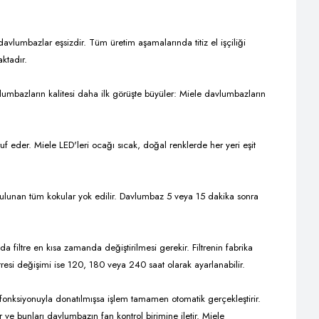
avlumbazlar eşsizdir. Tüm üretim aşamalarında titiz el işçiliği
ktadır.
umbazların kalitesi daha ilk görüşte büyüler: Miele davlumbazların
uf eder. Miele LED'leri ocağı sıcak, doğal renklerde her yeri eşit
lunan tüm kokular yok edilir. Davlumbaz 5 veya 15 dakika sonra
iltre en kısa zamanda değiştirilmesi gerekir. Filtrenin fabrika
iltresi değişimi ise 120, 180 veya 240 saat olarak ayarlanabilir.
fonksiyonuyla donatılmışsa işlem tamamen otomatik gerçekleştirir.
 ve bunları davlumbazın fan kontrol birimine iletir. Miele