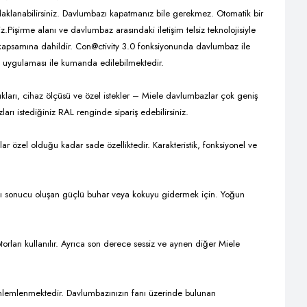
klanabilirsiniz. Davlumbazı kapatmanız bile gerekmez. Otomatik bir
z.
Pişirme alanı ve davlumbaz arasındaki iletişim telsiz teknolojisiyle
 kapsamına dahildir.
Con@ctivity 3.0 fonksiyonunda davlumbaz ile
p uygulaması ile kumanda edilebilmektedir.
nlıkları, cihaz ölçüsü ve özel istekler – Miele davlumbazlar çok geniş
arı istediğiniz RAL renginde sipariş edebilirsiniz.
 özel olduğu kadar sade özelliktedir. Karakteristik, fonksiyonel ve
ası sonucu oluşan güçlü buhar veya kokuyu gidermek için. Yoğun
ları kullanılır. Ayrıca son derece sessiz ve aynen diğer Miele
önlemlenmektedir. Davlumbazınızın fanı üzerinde bulunan