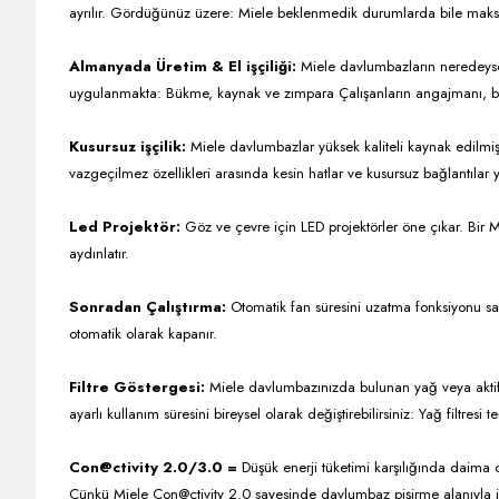
ayrılır. Gördüğünüz üzere: Miele beklenmedik durumlarda bile mak
Almanyada Üretim & El işçiliği:
Miele davlumbazların neredeyse t
uygulanmakta: Bükme, kaynak ve zımpara Çalışanların angajmanı, bilgi 
Kusursuz işçilik:
Miele davlumbazlar yüksek kaliteli kaynak edilmiş
vazgeçilmez özellikleri arasında kesin hatlar ve kusursuz bağlantılar 
Led Projektör:
Göz ve çevre için LED projektörler öne çıkar. Bir M
aydınlatır.
Sonradan Çalıştırma:
Otomatik fan süresini uzatma fonksiyonu s
otomatik olarak kapanır.
Filtre Göstergesi:
Miele davlumbazınızda bulunan yağ veya aktif k
ayarlı kullanım süresini bireysel olarak değiştirebilirsiniz: Yağ filtre
Con@ctivity 2.0/3.0 =
Düşük enerji tüketimi karşılığında daima
Çünkü Miele Con@ctivity 2.0 sayesinde davlumbaz pişirme alanıyla ileti