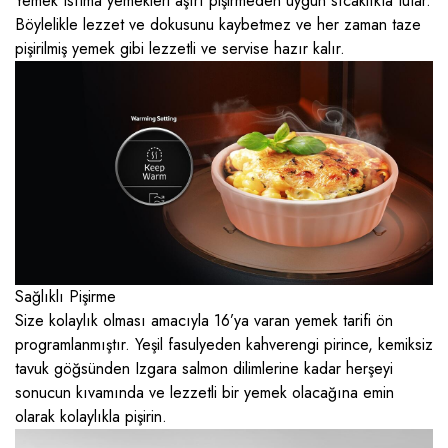
Yemek Isıtma yemekleri aşırı pişirmeden uygun sıcaklıkta tutar.
Böylelikle lezzet ve dokusunu kaybetmez ve her zaman taze
pişirilmiş yemek gibi lezzetli ve servise hazır kalır.
Sağlıklı Pişirme
Size kolaylık olması amacıyla 16’ya varan yemek tarifi ön
programlanmıştır. Yeşil fasulyeden kahverengi pirince, kemiksiz
tavuk göğsünden Izgara salmon dilimlerine kadar herşeyi
sonucun kıvamında ve lezzetli bir yemek olacağına emin
olarak kolaylıkla pişirin.