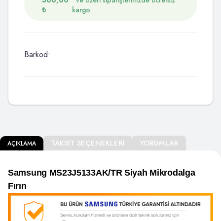
500,00
ve üzeri siparişlerinizde ücretsiz
₺
kargo
Barkod:
TAKSIT SEÇENEKLERI
YORUMLAR
AÇIKLAMA
Samsung MS23J5133AK/TR Siyah Mikrodalga
Fırın