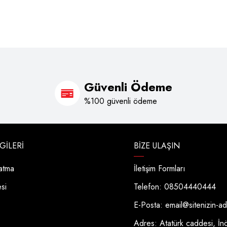
Güvenli Ödeme
%100 güvenli ödeme
LGILERI
BIZE ULAŞIN
latma
İletişim Formları
esi
Telefon: 08504440444
E-Posta:
email@sitenizin-a
Adres: Atatürk caddesi, İn