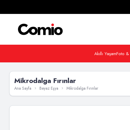
Akıllı Yaşam
Foto &
Mikrodalga Fırınlar
Ana Sayfa
Beyaz Eşya
Mikrodalga Fırınlar