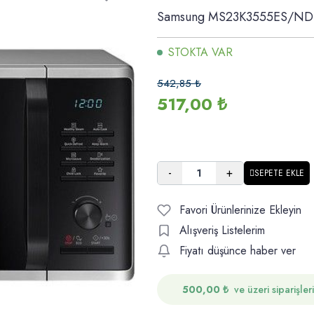
Samsung MS23K3555ES/ND 23
STOKTA VAR
542,85
₺
517,00
₺
-
+
SEPETE EKLE
Favori Ürünlerinize Ekleyin
Alışveriş Listelerim
Fiyatı düşünce haber ver
500,00
₺
ve üzeri siparişler