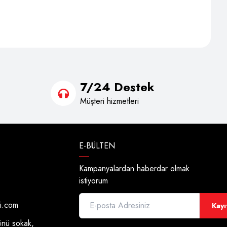
7/24 Destek
Müşteri hizmetleri
E-BÜLTEN
Kampanyalardan haberdar olmak
istiyorum
di.com
Kayı
önü sokak,