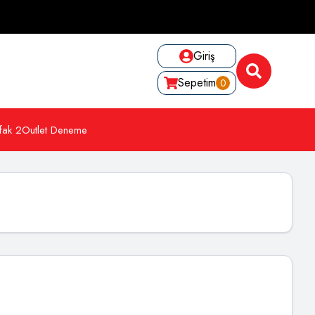
Giriş
Sepetim
0
fak 2
Outlet Deneme