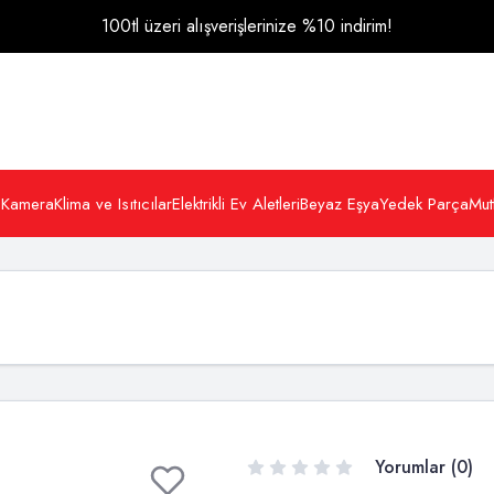
100tl üzeri alışverişlerinize %10 indirim!
 Kamera
Klima ve Isıtıcılar
Elektrikli Ev Aletleri
Beyaz Eşya
Yedek Parça
Mut
Yorumlar (0)