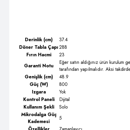
Derinlik (cm)
37.4
Döner Tabla Çapı
288
Fırın Hacmi
23
Eğer satın aldığınız ürün kurulum ger
Garanti Notu
tarafından yapılmalıdır. Aksi takdird
Genişlik (cm)
48.9
Güç (W)
800
Izgara
Yok
Kontrol Paneli
Dijital
Kullanım Şekli
Solo
Mikrodalga Güç
5
Kademesi
Özellikler
Zamanlayıcı