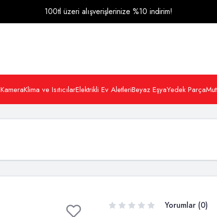
100tl üzeri alışverişlerinize %10 indirim!
 Kamera
Klima ve Isıtıcılar
Elektrikli Ev Aletleri
Beyaz Eşya
Yedek Parça
Mut
Yorumlar (0)