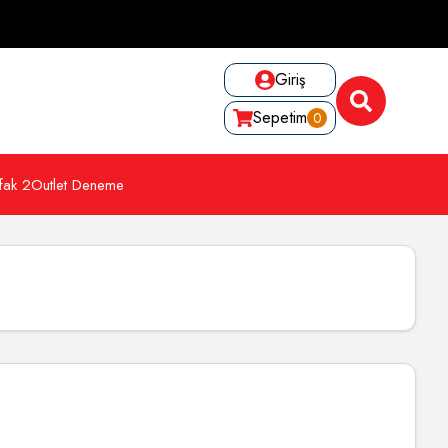
Giriş
Sepetim
0
fak 2
Outlet Deneme