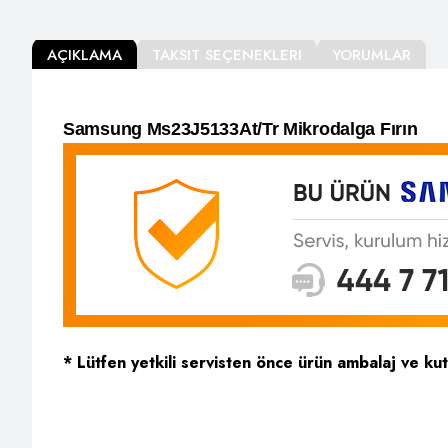
AÇIKLAMA
TAKSIT SEÇENEKLERI
YORUMLAR
Samsung Ms23J5133At/Tr Mikrodalga Fırın
* Lütfen yetkili servisten önce ürün ambalaj ve ku