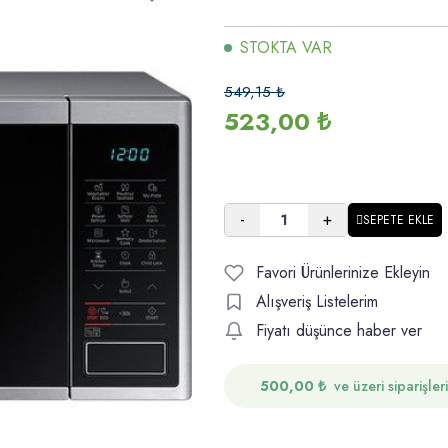
STOKTA VAR
549,15
₺
523,00
₺
-
+
SEPETE EKLE
Favori Ürünlerinize Ekleyin
Alışveriş Listelerim
Fiyatı düşünce haber ver
500,00
₺
ve üzeri siparişler