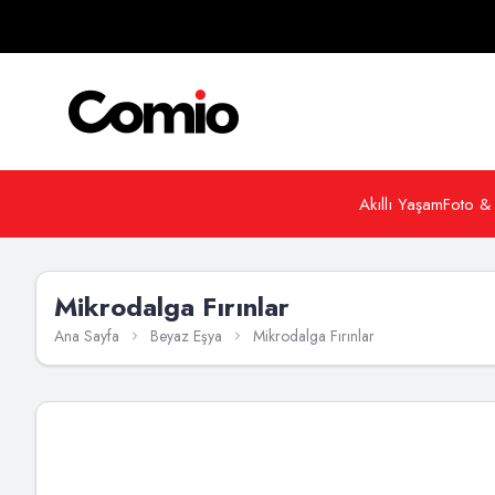
Akıllı Yaşam
Foto &
Mikrodalga Fırınlar
Ana Sayfa
Beyaz Eşya
Mikrodalga Fırınlar