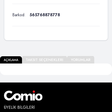
Barkod:
565768878778
TAKSIT SEÇENEKLERI
YORUMLAR
AÇIKLAMA
ÜYELIK BILGILERI