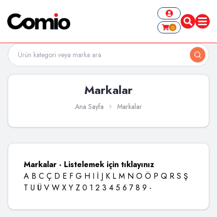
0
Markalar
Ana Sayfa
Markalar
Markalar - Listelemek için tıklayınız
A
B
C
Ç
D
E
F
G
H
I
İ
J
K
L
M
N
O
Ö
P
Q
R
S
Ş
T
U
Ü
V
W
X
Y
Z
0
1
2
3
4
5
6
7
8
9
-